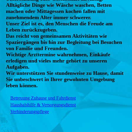
Alltägliche Dinge wie Wäsche waschen, Betten
machen oder Mittagessen kochen fallen mit
zunehmendem Alter immer schwerer.
Unser Ziel ist es, den Menschen die Freude am
Leben zurückzugeben.
Das reicht von gemeinsamen Aktivitäten wie
Spaziergängen bis hin zur Begleitung bei Besuchen
von Familie und Freunden.
Wichtige Arzttermine wahrnehmen, Einkäufe
erledigen und vieles mehr gehört zu unseren
Aufgaben.
Wir unterstützen Sie stundenweise zu Hause, damit
Sie unbeschwert in Ihrer gewohnten Umgebung
leben können.
Betreuung Zuhause und Fahrdienst
Haushalshilfe & Versorgungsdienst
Verhinderungspflege